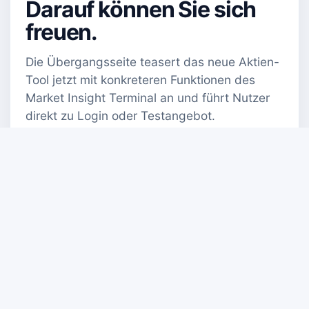
Darauf können Sie sich
freuen.
Die Übergangsseite teasert das neue Aktien-
Tool jetzt mit konkreteren Funktionen des
Market Insight Terminal an und führt Nutzer
direkt zu Login oder Testangebot.
Moderner Einstieg:
Eine klare Startseite
✓
erklärt den Wechsel vom bisherigen
Aktienscreener zum Market Insight
Terminal.
Schnelle Orientierung:
Nutzer sehen
✓
direkt, welche Module sie erwarten:
Screener, Heatmaps, Bubble Charts,
Financials, Charting und Dashboards.
Direkte Conversion:
Login und
✓