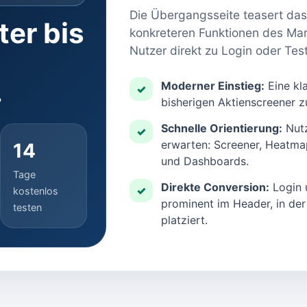
Die Übergangsseite teasert das 
ter bis
konkreteren Funktionen des Mark
Nutzer direkt zu Login oder Te
.
Moderner Einstieg:
Eine kl
✓
bisherigen Aktienscreener z
Schnelle Orientierung:
Nutz
✓
erwarten: Screener, Heatmap
14
und Dashboards.
Tage
Direkte Conversion:
Login 
✓
kostenlos
prominent im Header, in de
testen
platziert.