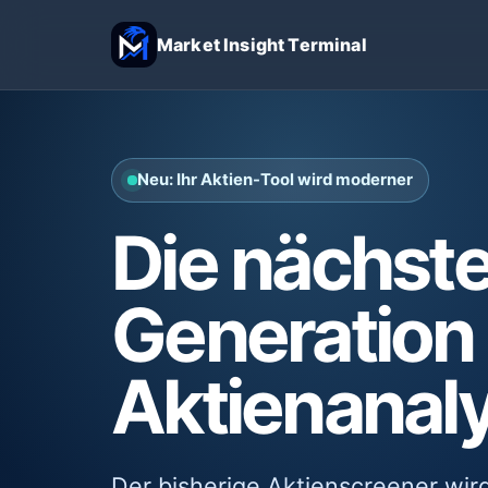
Market Insight Terminal
Neu: Ihr Aktien-Tool wird moderner
Die nächst
Generation 
Aktienanal
Der bisherige Aktienscreener wir