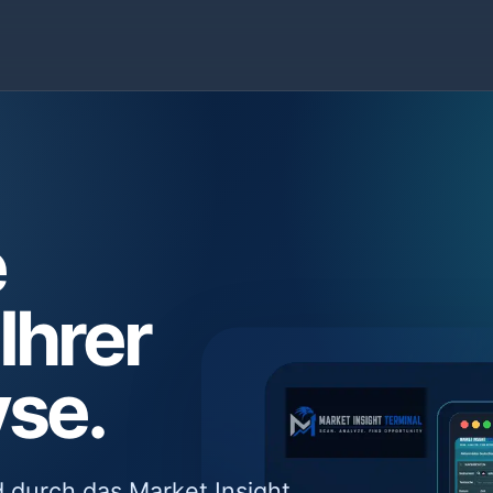
e
Ihrer
yse.
d durch das Market Insight